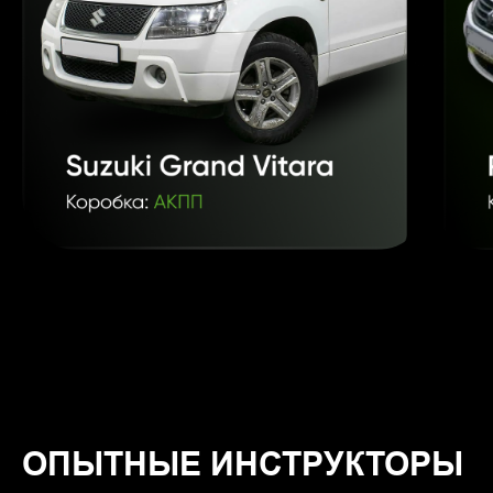
инструкторам Валерию (RAV4) и Николаю (Ниссан тиида)
Анастасия Конова
https://clck.ru/35v3Ta
Долго не решался пойти учиться в автошколу. Однажды
прогуливаясь с женой по ТЦ. Ашан, увидели вывеску.
Не пожалел что отучился в VIP AVTO . Хочу поблагодарить
инструктора Евгения, он очень внятно и подробно
объяснял все тонкости по вождению.Не смотря на мой
нулевой опыт езды
Маруф Насриддинов
https://clck.ru/35v3cD
ОПЫТНЫЕ ИНСТРУКТОРЫ